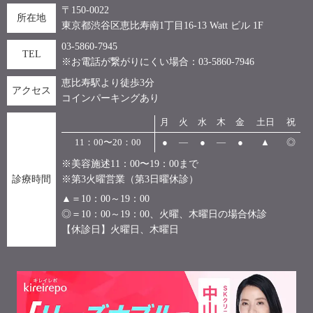
〒150-0022
所在地
東京都渋谷区恵比寿南1丁目16-13 Watt ビル 1F
03-5860-7945
TEL
※お電話が繋がりにくい場合：03-5860-7946
恵比寿駅より徒歩3分
アクセス
コインパーキングあり
月
火
水
木
金
土日
祝
11：00〜20：00
●
―
●
―
●
▲
◎
※美容施述11：00〜19：00まで
診療時間
※第3火曜営業（第3日曜休診）
▲＝10：00～19：00
◎＝10：00～19：00、火曜、木曜日の場合休診
【休診日】火曜日、木曜日