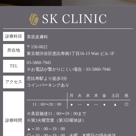
診療科目
美容皮膚科
〒150-0022
所在地
東京都渋谷区恵比寿南1丁目16-13 Watt ビル 1F
03-5860-7945
TEL
※お電話が繋がりにくい場合：03-5860-7946
恵比寿駅より徒歩3分
アクセス
コインパーキングあり
月
火
水
木
金
土日
祝
11：00〜20：00
●
―
●
―
●
▲
◎
※美容施述11：00〜19：00まで
診療時間
※第3火曜営業（第3日曜休診）
▲＝10：00～19：00
◎＝10：00～19：00、火曜、木曜日の場合休診