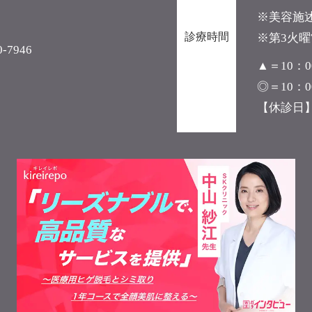
※美容施述
診療時間
※第3火
7946
▲＝10：0
◎＝10：
【休診日