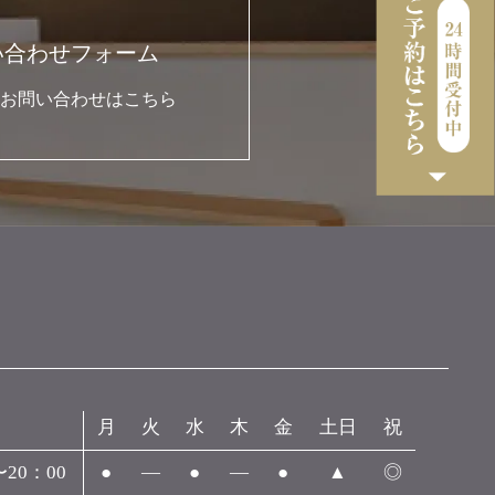
い合わせフォーム
お問い合わせはこちら
月
火
水
木
金
土日
祝
〜20：00
●
―
●
―
●
▲
◎