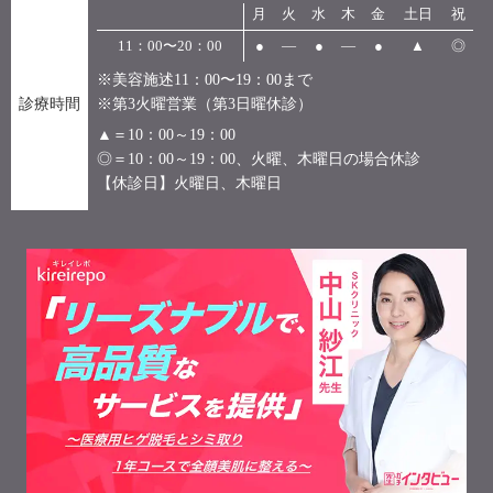
月
火
水
木
金
土日
祝
11：00〜20：00
●
―
●
―
●
▲
◎
※美容施述11：00〜19：00まで
診療時間
※第3火曜営業（第3日曜休診）
▲＝10：00～19：00
◎＝10：00～19：00、火曜、木曜日の場合休診
【休診日】火曜日、木曜日