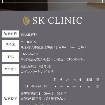
診療科目
美容皮膚科
〒150-0022
所在地
東京都渋谷区恵比寿南1丁目16-13 Watt ビル 1F
03-5860-7945
TEL
※お電話が繋がりにくい場合：03-5860-7946
恵比寿駅より徒歩3分
アクセス
コインパーキングあり
月
火
水
木
金
土日
祝
11：00〜20：00
●
―
●
―
●
▲
◎
※美容施述11：00〜19：00まで
診療時間
※第3火曜営業（第3日曜休診）